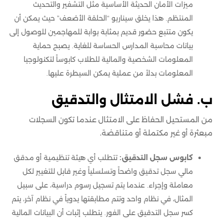
ميزات الأمان الحديثة الأساسية مثل التشفير والتحديث
المنتظم. هذا يخلق سيناريو “الحلقة الأضعف” حيث يمكن أن
يكون متتبع حضور قديم بمثابة بوابة للمهاجمين للوصول إلى
بيانات محاسبة المدارس الحساسة للغاية. يصبح حماية
المعلومات الشخصية والمالية للطلاب كابوساً لتكنولوجيا
المعلومات بدلاً من عملية يمكن السيطرة عليها.
ب. فشل الامتثال والتدقيق
من المستحيل الحفاظ على الامتثال عندما تكون السجلات
مبعثرة أو غير مكتملة أو متناقضة.
كابوس سجل التدقيق:
تتطلب أي هيئة تنظيمية أو مدقق
مالي سجل تدقيق واضحاً وتسلسلياً وغير قابل للتغيير لكل
معاملة وإجراء. عندما يتم تسجيل رسوم دراسية، على سبيل
المثال، في نظام واحد وتتم مطابقتها يدوياً في نظام آخر، يتم
كسر سجل التدقيق على الفور. يتطلب إثبات أن البيانات المالية