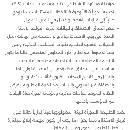
مرتبطة مباشرة بالنشاط في نظام معلومات الطلاب (SIS)
تجميعاً يدوياً شاقاً وعرضة للأخطاء للمستندات، مما يؤدي
غالباً إلى غرامات باهظة أو فشل في تأمين التمويل.
عدم اتساق الاحتفاظ بالبيانات:
تفرض قواعد الامتثال
المدة التي يجب الاحتفاظ بها بأنواع مختلفة من البيانات (مثل
السجلات الصحية للطلاب، طلبات المساعدة المالية) ومتى
يجب تدميرها. مع نظام إدارة المدارس المنفصل، غالباً ما يكون
للأنظمة المختلفة سياسات احتفاظ مختلفة، أو لا توجد
سياسات على الإطلاق. هذا يؤدي إلى تعرض قانوني، إما
بالفشل في تقديم السجلات الضرورية أثناء التدقيق أو
بالاحتفاظ غير القانوني بالبيانات بعد الفترة المطلوبة. يفرض
النظام الموحد سياسات مركزية ومؤتمتة لدورة حياة البيانات
عبر المؤسسة بأكملها.
تضع الطبيعة المجزأة لبيئة التكنولوجيا عبئاً إدارياً هائلاً على
فريق الامتثال، مما يحوّل ما يجب أن يكون مهمة إبلاغ مباشرة
إلى خطر تنظيمي يدوي وعالي المخاطر.