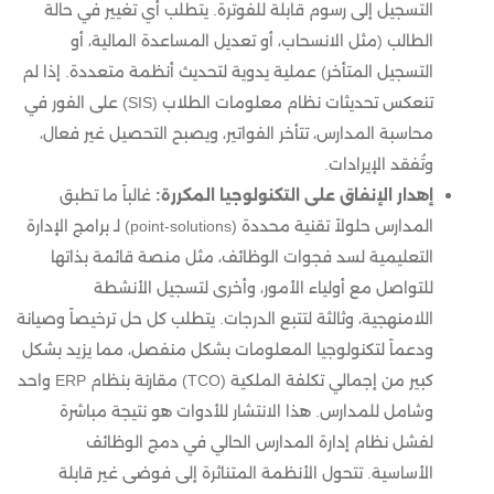
التسجيل إلى رسوم قابلة للفوترة. يتطلب أي تغيير في حالة
الطالب (مثل الانسحاب، أو تعديل المساعدة المالية، أو
التسجيل المتأخر) عملية يدوية لتحديث أنظمة متعددة. إذا لم
تنعكس تحديثات نظام معلومات الطلاب (SIS) على الفور في
محاسبة المدارس، تتأخر الفواتير، ويصبح التحصيل غير فعال،
وتُفقد الإيرادات.
إهدار الإنفاق على التكنولوجيا المكررة:
غالباً ما تطبق
المدارس حلولاً تقنية محددة (point-solutions) لـ برامج الإدارة
التعليمية لسد فجوات الوظائف، مثل منصة قائمة بذاتها
للتواصل مع أولياء الأمور، وأخرى لتسجيل الأنشطة
اللامنهجية، وثالثة لتتبع الدرجات. يتطلب كل حل ترخيصاً وصيانة
ودعماً لتكنولوجيا المعلومات بشكل منفصل، مما يزيد بشكل
كبير من إجمالي تكلفة الملكية (TCO) مقارنة بنظام ERP واحد
وشامل للمدارس. هذا الانتشار للأدوات هو نتيجة مباشرة
لفشل نظام إدارة المدارس الحالي في دمج الوظائف
الأساسية. تتحول الأنظمة المتناثرة إلى فوضى غير قابلة