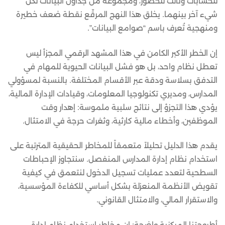
للحسابات وثالث للحضور، ومجموعة من جداول البيانات لكل
شيء آخر بينهما. يخلق هذا النهج المرقّع نقطة ضعف خطيرة
ومنهجية تُعرف باسم “صوامع البيانات”.
إن الخطر الأكبر الكامن في هذا المشهد الرقمي المجزأ ليس
تعطل نظام واحد، بل هو فشل البيانات الحيوية للمهام في
التدفق بسلاسة ودقة عبر الأقسام المختلفة. بالنسبة لمسؤولي
المدارس، ومديري تكنولوجيا المعلومات، وقيادات الإدارة المالية،
يؤدي هذا التجزؤ إلى نتائج سلبية ملموسة: إهدار وقت
الموظفين، وأخطاء مالية كارثية، وثغرات حرجة في الامتثال.
يقدم هذا الدليل تحليلاً متعمقاً للمخاطر الحقيقية المترتبة على
استخدام نظام إدارة المدارس المنفصل. سنتجاوز الإحباطات
السطحية لتعدد عمليات تسجيل الدخول لنتعمق في كيفية
تقويض الأنظمة المنعزلة بشكل أساسي للكفاءة المؤسسية،
والاستقرار المالي، والامتثال القانوني.
أطروحتنا المركزية واضحة: إن مخاطر استخدام نظام إدارة