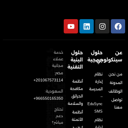
عن
حلول
حلول
خدمة
عملاء
سينكولوجي
برمجية
البنية
مجانية
التقنية
مصر:
من نحن
نظام
201067573114+
أنظمة
إدارة
المدونة
مكافحة
المدرسة
السعودية:
الوظائف
الحرائق
–
966550165350+
تواصل
والسلامة
EduSync
معنا
تحتاج
SMS
أنظمة
دعم
الأتمتة
نظام
مباشر؟
إدارة