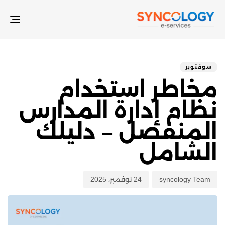
LE
ON
hed
hor
ED
on:
IN:
سوفتوير
مخاطر استخدام
نظام إدارة المدارس
المنفصل – دليلك
الشامل
syncology Team
24 نوفمبر، 2025