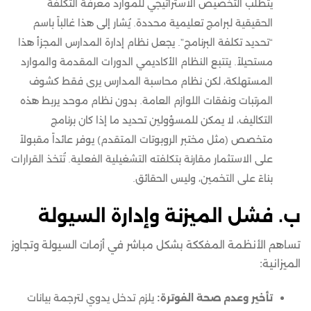
يتطلب التخصيص الاستراتيجي للموارد معرفة التكلفة
الحقيقية لبرامج تعليمية محددة. يُشار إلى هذا غالباً باسم
“تحديد تكلفة البرنامج”. يجعل نظام إدارة المدارس المجزأ هذا
مستحيلاً. يتتبع النظام الأكاديمي الدورات المقدمة والموارد
المستهلكة، لكن نظام محاسبة المدارس يرى فقط كشوف
المرتبات ونفقات اللوازم العامة. بدون نظام موحد يربط هذه
التكاليف، لا يمكن للمسؤولين تحديد ما إذا كان برنامج
متخصص (مثل مختبر الروبوتات المتقدم) يوفر عائداً مقبولاً
على الاستثمار مقارنة بتكلفته التشغيلية الفعلية. تُتخذ القرارات
بناءً على التخمين، وليس الحقائق.
ب. فشل الميزنة وإدارة السيولة
تساهم الأنظمة المفككة بشكل مباشر في أزمات السيولة وتجاوز
الميزانية:
تأخير وعدم صحة الفوترة:
يلزم تدخل يدوي لترجمة بيانات