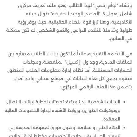
بإنشاء “توأم رقمي” لهذا الطالب، وهو ملف تعريف مركزي
شامل يعمل كـ “المصدر الوحيد للحقيقة” طوال حياته
الأكاديمية. وهنا تبرز قوة النظام الحقيقية، حيث يوفر رؤية
طولية وشاملة للتقدم الدراسي والنمو الشخصي لم تكن ممكنة
في السابق.
في الأنظمة التقليدية، غالباً ما تكون بيانات الطلاب مبعثرة بين
الملفات المادية، وجداول “إكسيل” المنفصلة، ومجلدات
الحسابات المستقلة. أما نظام إدارة معلومات الطلاب المتطور،
فيقوم بدمج كل هذه البيانات في موقع سحابي واحد آمن.
يتضمن هذا الملف الرقمي المركزي:
البيانات الشخصية الديناميكية: تحديثات لحظية لبيانات الاتصال،
بروتوكولات الطوارئ، وروابط الأشقاء لإدارة الخصومات المالية
المعقدة.
الذكاء الطبي والسلامة: وصول فوري لممرضة المدرسة إلى
تنبيهات الحساسية، سجلات التطعيمات، وخطط إدارة الحالات