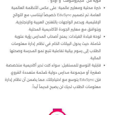
قوية من “مايكروسوفت” و”أودو”.
خبرة محلية ومعايير عالمية: على عكس الأنظمة العالمية
العامة، تم تصميم EduSync خصيصاً ليتناسب مع اللوائح
الإقليمية، ويدعم الواجهات باللغتين العربية والإنجليزية،
ويتوافق مع معايير الجودة الأكاديمية المحلية.
لوحة قيادة القيادات: يمنح أصحاب المدارس رؤية علوية
شاملة، حيث يحول البيانات الخام في نظام إدارة معلومات
الطلاب إلى رسوم بيانية تفاعلية تتبع نمو المدرسة وصحتها
المالية.
قابلية التوسع للمستقبل: سواء كنت تدير أكاديمية متخصصة
صغيرة أو مجموعة مدارس دولية ضخمة متعددة الفروع،
فإن EduSync يتوسع مع احتياجاتك، مما يضمن أن نظام إدارة
معلومات الطلاب لديك لن يصبح قديماً أبداً.