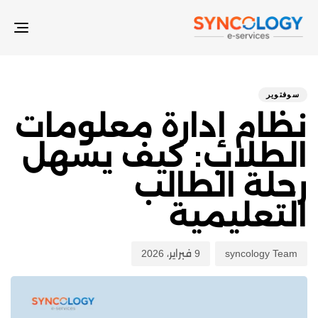
LE
ON
hed
hor
ED
on:
IN:
سوفتوير
نظام إدارة معلومات
الطلاب: كيف يسهل
رحلة الطالب
التعليمية
syncology Team
9 فبراير، 2026