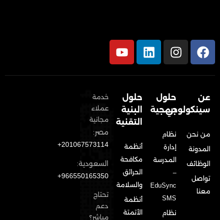
عن
حلول
حلول
خدمة
عملاء
سينكولوجي
برمجية
البنية
مجانية
التقنية
مصر:
من نحن
نظام
201067573114+
أنظمة
إدارة
المدونة
مكافحة
المدرسة
السعودية:
الوظائف
الحرائق
–
966550165350+
تواصل
والسلامة
EduSync
معنا
تحتاج
SMS
أنظمة
دعم
الأتمتة
نظام
مباشر؟