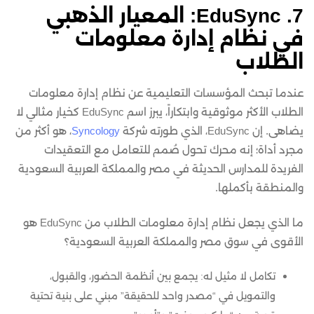
7. EduSync: المعيار الذهبي
في نظام إدارة معلومات
الطلاب
عندما تبحث المؤسسات التعليمية عن نظام إدارة معلومات
الطلاب الأكثر موثوقية وابتكاراً، يبرز اسم EduSync كخيار مثالي لا
يضاهى. إن EduSync، الذي طورته شركة
Syncology
، هو أكثر من
مجرد أداة؛ إنه محرك تحول صُمم للتعامل مع التعقيدات
الفريدة للمدارس الحديثة في مصر والمملكة العربية السعودية
والمنطقة بأكملها.
ما الذي يجعل نظام إدارة معلومات الطلاب من EduSync هو
الأقوى في سوق مصر والمملكة العربية السعودية؟
تكامل لا مثيل له: يجمع بين أنظمة الحضور، والقبول،
والتمويل في “مصدر واحد للحقيقة” مبني على بنية تحتية