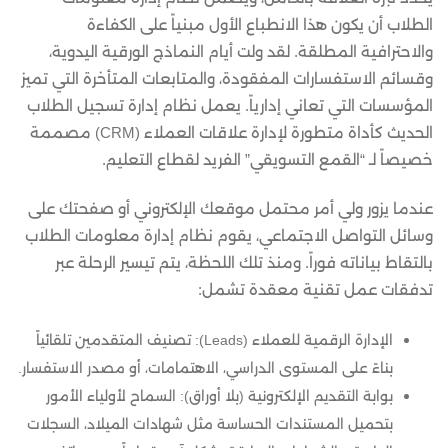
الطلاب أن يكون هذا الانطباع الأول مبنياً على الكفاءة
والاحترافية المطلقة. لقد ولت أيام النماذج الورقية اليدوية،
وقسائم الاستفسارات المفقودة، والمتابعات المتأخرة التي تميز
المؤسسات التي تعاني إدارياً. يعمل نظام إدارة تسجيل الطلاب
الحديث كأداة متطورة لإدارة علاقات العملاء (CRM) مصممة
خصيصاً لـ “القمع التسويقي” الفريد لقطاع التعليم.
عندما يزور ولي أمر محتمل موقعك الإلكتروني أو صفحتك على
وسائل التواصل الاجتماعي، يقوم نظام إدارة معلومات الطلاب
بالتقاط بياناته فوراً. ومنذ تلك اللحظة، يتم تيسير الرحلة عبر
تدفقات عمل تقنية معقدة تشمل:
الإدارة الرقمية للعملاء (Leads): تصنيف المتقدمين تلقائياً
بناءً على المستوى الدراسي، الاهتمامات، أو مصدر الاستفسار.
بوابة التقديم الإلكترونية (بلا أوراق): السماح لأولياء الأمور
بتحميل المستندات الحساسة مثل شهادات الميلاد، السجلات