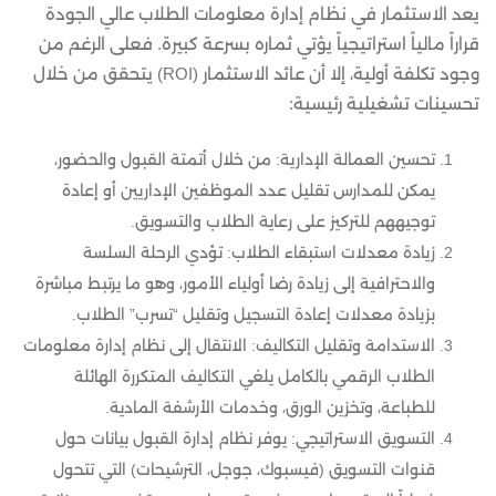
يعد الاستثمار في نظام إدارة معلومات الطلاب عالي الجودة
قراراً مالياً استراتيجياً يؤتي ثماره بسرعة كبيرة. فعلى الرغم من
وجود تكلفة أولية، إلا أن عائد الاستثمار (ROI) يتحقق من خلال
تحسينات تشغيلية رئيسية:
تحسين العمالة الإدارية: من خلال أتمتة القبول والحضور،
يمكن للمدارس تقليل عدد الموظفين الإداريين أو إعادة
توجيههم للتركيز على رعاية الطلاب والتسويق.
زيادة معدلات استبقاء الطلاب: تؤدي الرحلة السلسة
والاحترافية إلى زيادة رضا أولياء الأمور، وهو ما يرتبط مباشرة
بزيادة معدلات إعادة التسجيل وتقليل “تسرب” الطلاب.
الاستدامة وتقليل التكاليف: الانتقال إلى نظام إدارة معلومات
الطلاب الرقمي بالكامل يلغي التكاليف المتكررة الهائلة
للطباعة، وتخزين الورق، وخدمات الأرشفة المادية.
التسويق الاستراتيجي: يوفر نظام إدارة القبول بيانات حول
قنوات التسويق (فيسبوك، جوجل، الترشيحات) التي تتحول