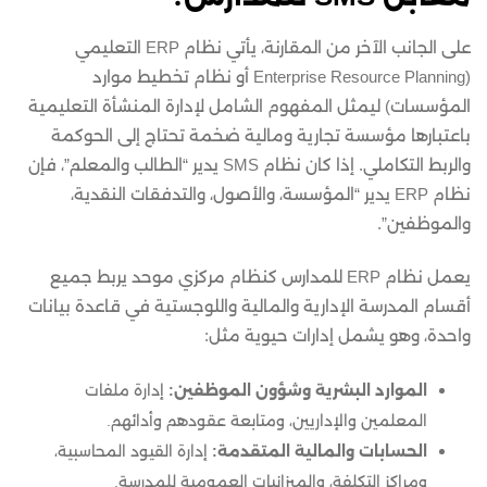
على الجانب الآخر من المقارنة، يأتي نظام ERP التعليمي
(Enterprise Resource Planning أو نظام تخطيط موارد
المؤسسات) ليمثل المفهوم الشامل لإدارة المنشأة التعليمية
باعتبارها مؤسسة تجارية ومالية ضخمة تحتاج إلى الحوكمة
والربط التكاملي. إذا كان نظام SMS يدير “الطالب والمعلم”، فإن
نظام ERP يدير “المؤسسة، والأصول، والتدفقات النقدية،
والموظفين”.
يعمل نظام ERP للمدارس كنظام مركزي موحد يربط جميع
أقسام المدرسة الإدارية والمالية واللوجستية في قاعدة بيانات
واحدة، وهو يشمل إدارات حيوية مثل:
الموارد البشرية وشؤون الموظفين:
إدارة ملفات
المعلمين والإداريين، ومتابعة عقودهم وأدائهم.
الحسابات والمالية المتقدمة:
إدارة القيود المحاسبية،
ومراكز التكلفة، والميزانيات العمومية للمدرسة.