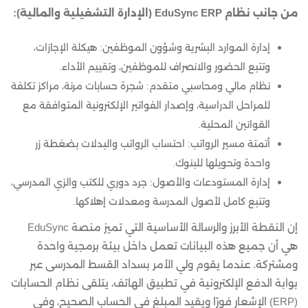
من جانب نظام EduSync ERP (الإدارة التشغيلية والمالية):
إدارة الموارد البشرية وشؤون الموظفين: هيكلة الإجازات،
وتتبع الحضور والانصراف للموظفين، وتقييم الأداء.
نظام مالي ومحاسبي متقدم: شجرة حسابات مرنة، مراكز تكلفة
للمراحل الدراسية، وإصدار الفواتير الإلكترونية المتوافقة مع
القوانين المحلية.
أتمتة مسير الرواتب: احتساب الرواتب والبدلات بضغطة زر
واحدة وتحويلها للبنوك.
إدارة المستودعات والأصول: جرد دوري للكتب والزي المدرسي،
وتتبع كامل لأصول المدرسة ومعدلات إهلاكها.
إن النقطة الأبرز والرسالة الأساسية التي تميز منصة EduSync
هي أن جميع هذه البيانات تعمل داخل بيئة برمجية واحدة
ومشتركة. عندما يقوم ولي الأمر بسداد القسط المدرسى عبر
بوابة الدفع الإلكترونية في تطبيق الهاتف، يتلقى نظام الحسابات
(ERP) الإشعار فورًا ويقيد المبلغ في الحساب الصحيح، وفي