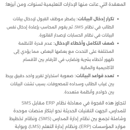
المعقدة التي عانت منها الإدارات التعليمية لسنوات، ومن أبرزها:
تكرار إدخال البيانات:
يضطر موظف القبول لإدخال بيانات
الطالب في نظام SMS، ثم يقوم المحاسب بإعادة إدخال نفس
البيانات في نظام الحسابات لإصدار الفاتورة.
ضعف التكامل وأخطاء الإدخال:
عدم قدرة الأنظمة
المختلفة على التحدث مع بعضها البعض، مما يؤدي إلى
ظهور أخطاء بشرية وتضارب في الأرقام بين الأقسام
الأكاديمية والمالية.
تعدد قواعد البيانات:
صعوبة استخراج تقرير واحد دقيق يربط
بين غياب الطالب وسداده للمصروفات، بسبب تشتت البيانات
بين خوادم وأنظمة متعددة.
لتجاوز هذه الفجوة في معادلة نظام ERP مقابل SMS
للمدارس، اتجهت التقنيات الحديثة نحو ابتكار منصات موحدة
وشاملة تجمع بين نظام إدارة المدارس (SMS)، ونظام تخطيط
موارد المؤسسات (ERP)، ونظام إدارة التعلم (LMS)، وبوابة