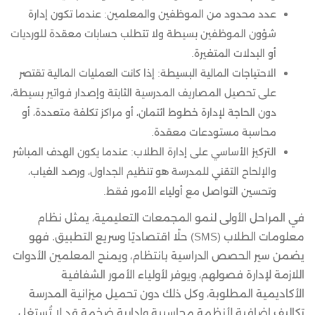
عدد محدود من الموظفين والمعلمين: عندما تكون إدارة
شؤون الموظفين بسيطة ولا تتطلب حسابات معقدة للورديات
أو البدلات المتغيرة.
الاحتياجات المالية البسيطة: إذا كانت العمليات المالية تقتصر
على تحصيل المصاريف المدرسية الثابتة وإصدار فواتير بسيطة،
دون الحاجة لإدارة خطوط ائتمان، أو مراكز تكلفة متعددة، أو
محاسبة مستودعات معقدة.
التركيز الأساسي على إدارة الطلاب: عندما يكون الهدف المباشر
والإلحاح التقني للمدرسة هو تنظيم الجداول، ورصد الغياب،
وتحسين التواصل مع أولياء الأمور فقط.
في المراحل الأولى لنمو المجمعات التعليمية، يمثل نظام
معلومات الطلاب (SMS) حلًا اقتصاديًا وسريع التطبيق. فهو
يضمن سير الحصص الدراسية بانتظام، ويمنح المعلمين الأدوات
اللازمة لإدارة فصولهم، ويوفر لأولياء الأمور الشفافية
الأكاديمية المطلوبة، وكل ذلك دون تحميل ميزانية المدرسة
تكاليف إضافية لأنظمة محاسبية وإدارية ضخمة قد لا تُستغل