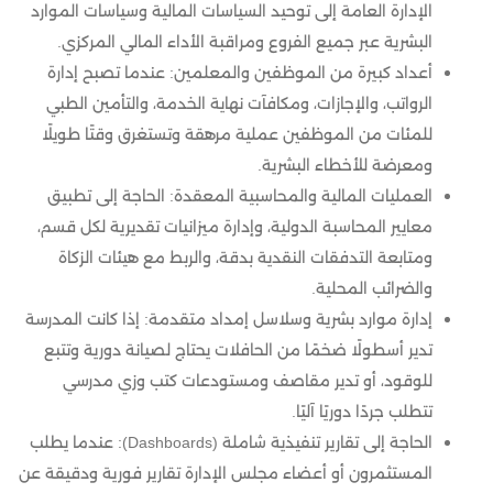
الإدارة العامة إلى توحيد السياسات المالية وسياسات الموارد
البشرية عبر جميع الفروع ومراقبة الأداء المالي المركزي.
أعداد كبيرة من الموظفين والمعلمين: عندما تصبح إدارة
الرواتب، والإجازات، ومكافآت نهاية الخدمة، والتأمين الطبي
للمئات من الموظفين عملية مرهقة وتستغرق وقتًا طويلًا
ومعرضة للأخطاء البشرية.
العمليات المالية والمحاسبية المعقدة: الحاجة إلى تطبيق
معايير المحاسبة الدولية، وإدارة ميزانيات تقديرية لكل قسم،
ومتابعة التدفقات النقدية بدقة، والربط مع هيئات الزكاة
والضرائب المحلية.
إدارة موارد بشرية وسلاسل إمداد متقدمة: إذا كانت المدرسة
تدير أسطولًا ضخمًا من الحافلات يحتاج لصيانة دورية وتتبع
للوقود، أو تدير مقاصف ومستودعات كتب وزي مدرسي
تتطلب جردًا دوريًا آليًا.
الحاجة إلى تقارير تنفيذية شاملة (Dashboards): عندما يطلب
المستثمرون أو أعضاء مجلس الإدارة تقارير فورية ودقيقة عن