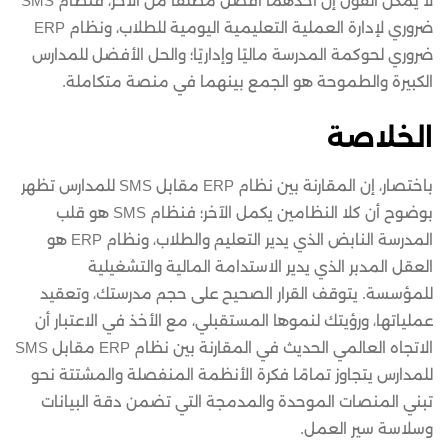
لا يمكن القول إن أحدهما أفضل مطلقًا من الآخر، فنظام SMS
ضروري لإدارة العملية التعليمية اليومية للطلاب، ونظام ERP
ضروري لحوكمة المدرسة ماليًا وإداريًا؛ والحل الأفضل للمدارس
الكبيرة والطموحة هو الجمع بينهما في منصة متكاملة.
الخلاصة
باختصار، إن المقارنة بين نظام ERP مقابل SMS للمدارس تظهر
بوضوح أن كلا النظامين يكمل الآخر؛ فنظام SMS هو قلب
المدرسة النابض الذي يدير التعليم والطلاب، ونظام ERP هو
العقل المدبر الذي يدير الاستدامة المالية والتشغيلية
للمؤسسة. يتوقف القرار الصحيح على حجم مدرستك، وتعقيد
عملياتها، ورؤيتك لنموها المستقبلي، مع الأخذ في الاعتبار أن
الاتجاه العالمي الحديث في المقارنة بين نظام ERP مقابل SMS
للمدارس يتجاوز تمامًا فكرة الأنظمة المنفصلة والمشتتة نحو
تبني المنصات الموحدة والمدمجة التي تضمن دقة البيانات
وسلاسة سير العمل.