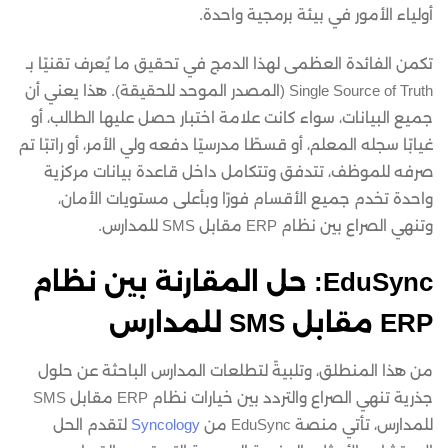
أولياء الأمور في بيئة برمجية واحدة.
تكمن الفائدة العظمى لهذا الدمج في تحقيق ما يُعرف تقنيًا بـ
Single Source of Truth (المصدر الموحد للحقيقة). هذا يعني أن
جميع البيانات، سواء كانت علامة اختبار حصل عليها الطالب، أو
غيابًا سجله المعلم، أو قسطًا مدرسيًا دفعه ولي الأمر، أو راتبًا تم
صرفه للموظف، تتدفق وتتكامل داخل قاعدة بيانات مركزية
واحدة تخدم جميع الأقسام فورًا وبأعلى مستويات الأمان،
وتنهي الصراع بين نظام ERP مقابل SMS للمدارس.
EduSync: حل المقارنة بين نظام
ERP مقابل SMS للمدارس
من هذا المنطلق، وتلبيةً لتطلعات المدارس الباحثة عن حلول
جذرية تنهي الصراع والتردد بين خيارات نظام ERP مقابل SMS
للمدارس، تأتي منصة EduSync من
Syncology
لتقدم الحل