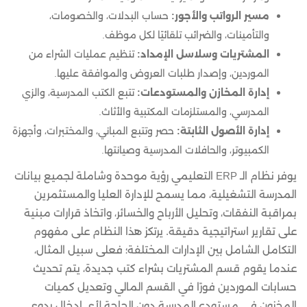
مسير الرواتب والأجور:
حساب البدلات، والخصومات،
والتأمينات، والضرائب تلقائيًا لكل موظف.
المشتريات وسلاسل الإمداد:
تنظيم عمليات الشراء من
الموردين، وإصدار طلبات العروض والموافقة عليها.
إدارة المخازن والمستودعات:
تتبع الكتب المدرسية، والزي
المدرسي، والمستلزمات المكتبية والأثاث.
إدارة الأصول الثابتة:
حصر وتتبع المباني، والمختبرات، وأجهزة
الكمبيوتر، والحافلات المدرسية وصيانتها.
يوفر نظام الـ ERP التعليمي رؤية موحدة وشاملة لجميع بيانات
المدرسة التشغيلية، مما يسمح للإدارة العليا والمستثمرين
بمراقبة النفقات، وتحليل الأرباح والخسائر، واتخاذ قرارات مبنية
على تقارير استراتيجية دقيقة. يرتكز هذا النظام على مفهوم
التكامل الشامل بين الإدارات المختلفة؛ فعلى سبيل المثال،
عندما يقوم قسم المشتريات بشراء كتب جديدة، يتم تحديث
حسابات الموردين فورًا في القسم المالي وتعديل كميات
المخزون في مستودع المدرسة دون الحاجة لأي إدخال يدوي